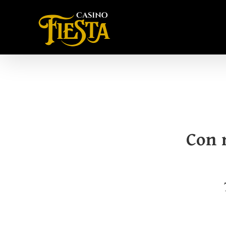
Saltar
al
contenido
Con 