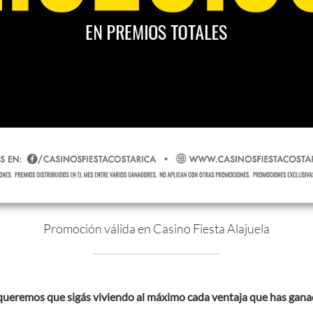
Promoción válida en Casino Fiesta Alajuela
 queremos que sigás viviendo al máximo cada ventaja que has gana