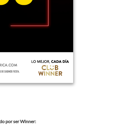
do por ser
Winner
: