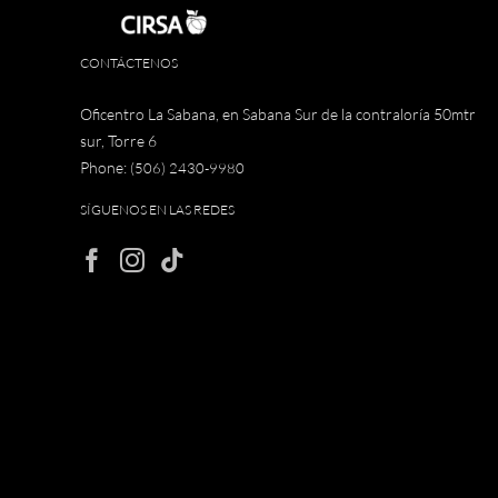
CONTÁCTENOS
Oficentro La Sabana, en Sabana Sur de la contraloría 50mtr
sur, Torre 6
Phone:
(506) 2430-9980
SÍGUENOS EN LAS REDES