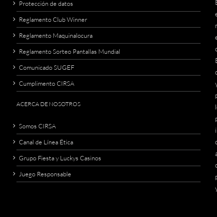
Protección de datos
Reglamento Club Winner
Reglamento Maquinalocura
Reglamento Sorteo Pantallas Mundial
Comunicado SUGEF
Cumplimento CIRSA
ACERCA DE NOSOTROS
Somos CIRSA
Canal de Línea Ética
Grupo Fiesta y Luckys Casinos
Juego Responsable