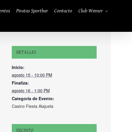
entos
Piratas Sportbar
Contacto
Club Winner
DETALLES
Inicio:
agosto 15 - 10:00 PM
Finaliza:
agosto 16 - 1:00 PM
Categoría de Evento:
Casino Fiesta Alajuela
RECINTO