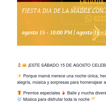
FIESTA DIA DE LA MADRE CO
agosto 15 - 10:00 PM
|
agosto 16 -
¡ESTE SÁBADO 15 DE AGOSTO CELE
Porque mamá merece una noche única, hemo
alegría, música y sorpresas para homenajear a 
Premios especiales
Baile y mucha diver
Música para disfrutar toda la noche