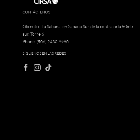
CONTÁCTENOS
Oficentro La Sabana, en Sabana Sur de la contraloría 50mtr
sur, Torre 6
Phone:
(506) 2430-9980
SÍGUENOS EN LAS REDES