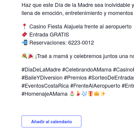
Haz que este Día de la Madre sea inolvidable 
llena de emoción, entretenimiento y momento
Casino Fiesta Alajuela frente al aeropuerto
Entrada GRATIS
Reservaciones: 6223-0012
¡Traé a mamá y celebremos juntos una n
#DiaDeLaMadre #CelebrandoAMama #CasinoFi
#BaileYDiversion #Premios #SorteoDeEntrada
#EventosCostaRica #FrenteAlAeropuerto #En
#HomenajeAMama
Añadir al calendario