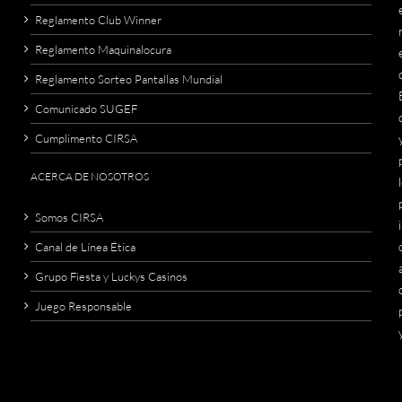
Reglamento Club Winner
Reglamento Maquinalocura
Reglamento Sorteo Pantallas Mundial
Comunicado SUGEF
Cumplimento CIRSA
ACERCA DE NOSOTROS
Somos CIRSA
Canal de Línea Ética
Grupo Fiesta y Luckys Casinos
Juego Responsable