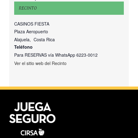
RECINTO
CASINOS FIESTA
Plaza Aeropuerto
Alajuela
,
Costa Rica
Teléfono
Para RESERVAS vía WhatsApp 6223-0012
Ver el sitio web del Recinto