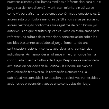
nuestros clientes y facilitamos medidas e información para que el
juego sea siempre diversión y entretenimiento, sin utilizarse
como vía para afrontar problemas económicos o emocionales. El
acceso está prohibido a menores de 18 años y a las personas con
acceso restringido conforme a los registros de prohibición y/o
autoexclusión que resulten aplicables. También trabajamos para
reforzar una cultura de prevención y concienciación sobre los
posibles trastornos asociados al juego, fomentando una
participación racional y sensata acorde a las circunstancias
individuales. Asimismo, desarrollamos y mejoramos de forma
continuada nuestra Cultura de Juego Responsable mediante la
actualización periódica de la Política y la Norma, un plan de
comunicación transversal, la formación a empleados, la
publicidad responsable, la protección de colectivos vulnerables y
acciones de prevención y apoyo ante conductas de riesgo.