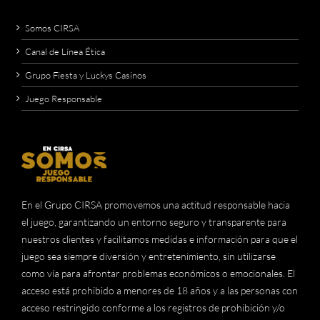
Somos CIRSA
Canal de Línea Ética
Grupo Fiesta y Luckys Casinos
Juego Responsable
En el Grupo CIRSA promovemos una actitud responsable hacia
el juego, garantizando un entorno seguro y transparente para
nuestros clientes y facilitamos medidas e información para que el
juego sea siempre diversión y entretenimiento, sin utilizarse
como vía para afrontar problemas económicos o emocionales. El
acceso está prohibido a menores de 18 años y a las personas con
acceso restringido conforme a los registros de prohibición y/o