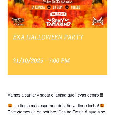
EXA HALLOWEEN PARTY
31/10/2025 - 7:00 PM
Vamos a cantar y sacar el artista que llevas dentro !!!
¡La fiesta más esperada del año ya tiene fecha!
Este
viernes 31 de octubre
,
Casino Fiesta Alajuela
se