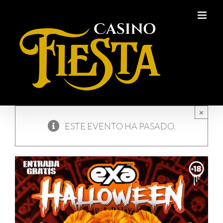
Saltar
al
contenido
×
ESTE EVENTO HA PASADO.