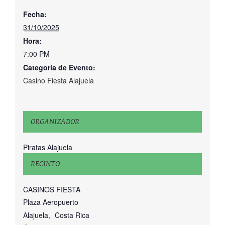
Fecha:
31/10/2025
Hora:
7:00 PM
Categoría de Evento:
Casino Fiesta Alajuela
ORGANIZADOR
Piratas Alajuela
RECINTO
CASINOS FIESTA
Plaza Aeropuerto
Alajuela
,
Costa Rica