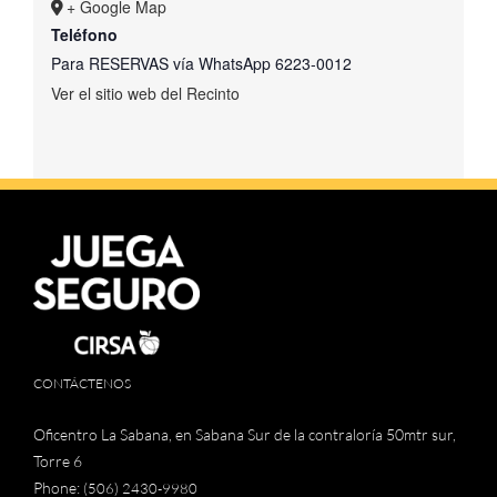
+ Google Map
Teléfono
Para RESERVAS vía WhatsApp 6223-0012
Ver el sitio web del Recinto
CONTÁCTENOS
Oficentro La Sabana, en Sabana Sur de la contraloría 50mtr sur,
Torre 6
Phone:
(506) 2430-9980