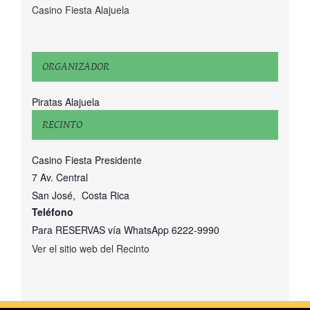
Casino Fiesta Alajuela
ORGANIZADOR
Piratas Alajuela
RECINTO
Casino Fiesta Presidente
7 Av. Central
San José
,
Costa Rica
Teléfono
Para RESERVAS vía WhatsApp 6222-9990
Ver el sitio web del Recinto