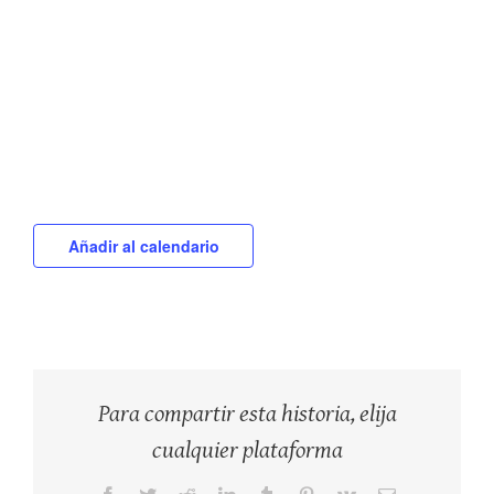
Añadir al calendario
Para compartir esta historia, elija
cualquier plataforma