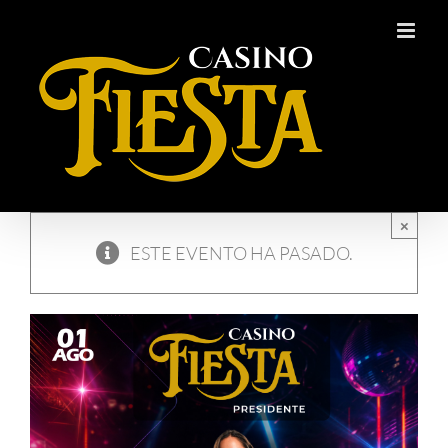
Saltar
al
contenido
×
ESTE EVENTO HA PASADO.