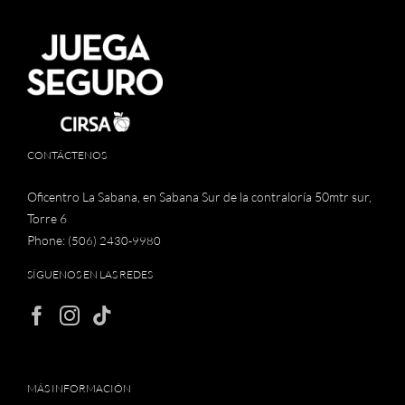
CONTÁCTENOS
Oficentro La Sabana, en Sabana Sur de la contraloría 50mtr sur,
Torre 6
Phone:
(506) 2430-9980
SÍGUENOS EN LAS REDES
MÁS INFORMACIÓN